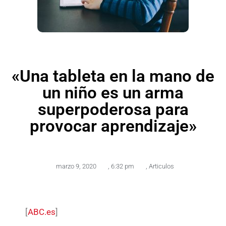
«Una tableta en la mano de
un niño es un arma
superpoderosa para
provocar aprendizaje»
marzo 9, 2020
,
6:32 pm
,
Articulos
[
ABC.es
]