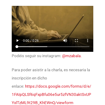
Podéis seguir su instagram:
@mzabala.
Para poder asistir a la charla, es necesaria la
inscripción en dicho
enlace:
https://docs.google.com/forms/d/e/
1FAIpQLSf6qFxpBfu06e5ur5zfVN30aktSvUP
YxlTzML9t29B_KhEWnQ/viewform