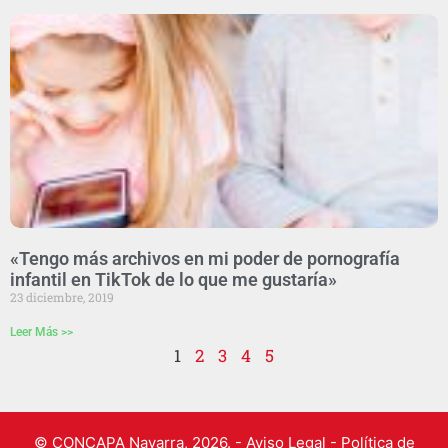
«Tengo más archivos en mi poder de pornografía
infantil en TikTok de lo que me gustaría»
23 diciembre, 2019
Leer Más >>
1
2
3
4
5
© CONCAPA Navarra, 2026.
- Aviso Legal - Política de