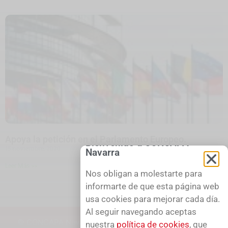
Apoya la petición en el Parlamento Europeo.
15 noviembre, 2020
Leer Más >>
1
2
3
4
5
© CONCAPA Navarra, 2026.
- Aviso Legal - Política de