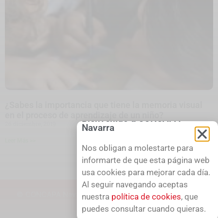
¿Sabes la importancia que tiene la memoria visual
en el proceso de aprendizaje de un niño?
26 diciembre, 2019
Leer Más >>
1
2
3
4
5
© CONCAPA Navarra, 2026.
- Aviso Legal - Política de
cookies