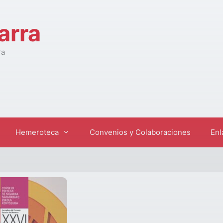
arra
ra
Hemeroteca
Convenios y Colaboraciones
Enl