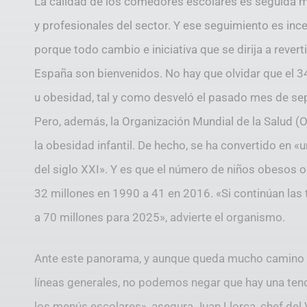
La calidad de los comedores escolares es seguida m
y profesionales del sector. Y ese seguimiento es inc
porque todo cambio e iniciativa que se dirija a revert
España son bienvenidos. No hay que olvidar que el
u obesidad, tal y como desveló el pasado mes de se
Pero, además, la Organización Mundial de la Salud (
la obesidad infantil. De hecho, se ha convertido en 
del siglo XXI». Y es que el número de niños obeso
32 millones en 1990 a 41 en 2016. «Si continúan las 
a 70 millones para 2025», advierte el organismo.
Ante este panorama, y aunque queda mucho camino p
líneas generales, no podemos negar que hay una ten
los menús escolares», asegura Juan Llorca, chef del