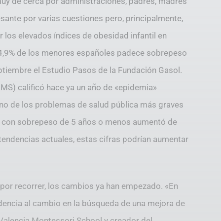
uy de cerca por administraciones, padres, madres
esante por varias cuestiones pero, principalmente,
ir los elevados índices de obesidad infantil en
 34,9% de los menores españoles padece sobrepeso
ptiembre el Estudio Pasos de la Fundación Gasol.
OMS) calificó hace ya un año de «epidemia»
«uno de los problemas de salud pública más graves
s o con sobrepeso de 5 años o menos aumentó de
tendencias actuales, estas cifras podrían aumentar
or recorrer, los cambios ya han empezado. «En
dencia al cambio en la búsqueda de una mejora de
 Valencia Montessori School y creador del