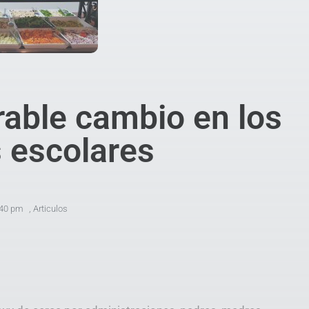
rable cambio en los
 escolares
:40 pm
,
Articulos