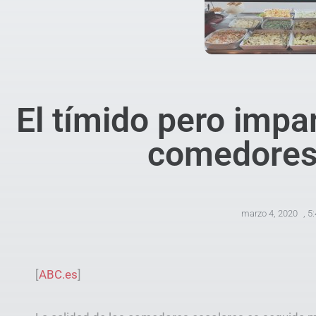
El tímido pero impa
comedores
marzo 4, 2020
,
5
[
ABC.es
]