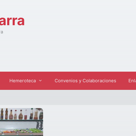
arra
ra
Hemeroteca
Convenios y Colaboraciones
Enl