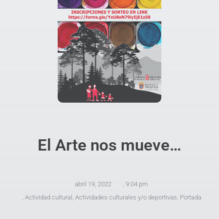
El Arte nos mueve…
abril 19, 2022
,
9:04 pm
,
Actividad cultural
,
Actividades culturales y/o deportivas
,
Portada