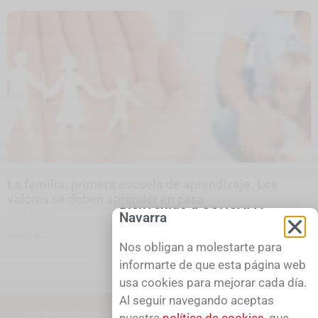
La familia: primera escuela de aprendizaje. Los
valores se deben aprender en casa
Bienvenido a CONCAPA
11 julio, 2019
Navarra
Leer Más >>
Nos obligan a molestarte para
1
2
3
4
5
informarte de que esta página web
usa cookies para mejorar cada día.
Al seguir navegando aceptas
© CONCAPA Navarra, 2026.
- Aviso Legal - Política de