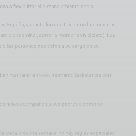
za a flexibilizar el distanciamiento social.
 en España, ya tanto los adultos como los menores
jercicio (caminar, correr o montar en bicicleta). Los
o las personas que estén a su cargo en su
 deben mantener en todo momento la distancia con
 los niños acompañen a sus padres a comprar
rtir de la próxima semana, no hay reglas especiales