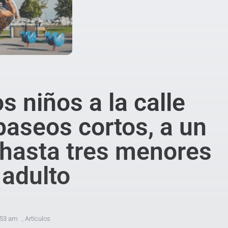
os niños a la calle
paseos cortos, a un
 hasta tres menores
 adulto
:53 am
,
Articulos